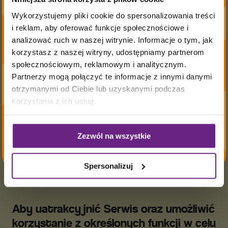
Mr. Joseph
danych w innych celach lub
Wykorzystujemy pliki cookie do spersonalizowania treści
wyprodukowane są z
nie zastrzeżemy sobie prawa dalszego
i reklam, aby oferować funkcje społecznościowe i
korzystania z danych w ustawowo
analizować ruch w naszej witrynie. Informacje o tym, jak
Kurczaka
dozwolonych przypadkach, o czym –
korzystasz z naszej witryny, udostępniamy partnerom
w takiej sytuacji informujemy Państwa
społecznościowym, reklamowym i analitycznym.
z Zielonych Ferm
Partnerzy mogą połączyć te informacje z innymi danymi
w niniejszym oświadczeniu.
otrzymanymi od Ciebie lub uzyskanymi podczas
z chowu
korzystania z ich usług.
6. Cookies
bez antybiotyków.
Zezwól na wszystkie
i analityka
internetowa
Spersonalizuj
Aby uatrakcyjnić Serwis oraz umożliwić
korzystanie z określonych funkcji w celu