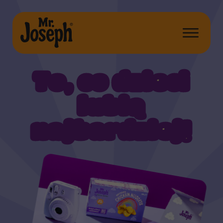
To, co dzieci
lubią
najbardziej!