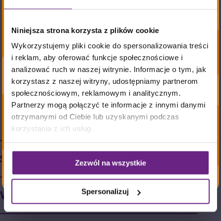
Wszystkie produkty
Niniejsza strona korzysta z plików cookie
Mr. Joseph
Wykorzystujemy pliki cookie do spersonalizowania treści
wyprodukowane są z
i reklam, aby oferować funkcje społecznościowe i
analizować ruch w naszej witrynie. Informacje o tym, jak
Battered Chicken Nuggets
Kurczaka
korzystasz z naszej witryny, udostępniamy partnerom
społecznościowym, reklamowym i analitycznym.
z Zielonych Ferm
Partnerzy mogą połączyć te informacje z innymi danymi
Nuggetsy z piersi kurczaka
otrzymanymi od Ciebie lub uzyskanymi podczas
z chowu
korzystania z ich usług.
w panierce w stylu tempura
bez antybiotyków.
Skład
Zezwól na wszystkie
Spersonalizuj
Wartości odżywcze