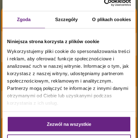
internetowej, która może być z nią
powiązana. Obejmuje to miedzy innymi
utratę zysków,
Zgoda
Szczegóły
O plikach cookies
poniesienie dodatkowych kosztów,
Wszystkie produkty
zakłócenie działalności, utratę
Niniejsza strona korzysta z plików cookie
Mr. Joseph
programów lub innych
Wykorzystujemy pliki cookie do spersonalizowania treści
wyprodukowane są z
danych dotyczących systemu obsługi
i reklam, aby oferować funkcje społecznościowe i
informacji o użytkownikach lub szkody
analizować ruch w naszej witrynie. Informacje o tym, jak
Kurczaka
wyrządzone w
korzystasz z naszej witryny, udostępniamy partnerom
tym zakresie. Linki do innych stron
społecznościowym, reklamowym i analitycznym.
z Zielonych Ferm
internetowych zamieszczane
Partnerzy mogą połączyć te informacje z innymi danymi
otrzymanymi od Ciebie lub uzyskanymi podczas
są wyłącznie dla wygody.
z chowu
korzystania z ich usług.
bez antybiotyków.
Spółka nie potwierdza, ani też
Zezwól na wszystkie
nie przyjmuje żadnej odpowiedzialności
za treść lub