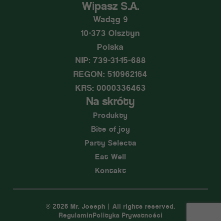
Wipasz S.A.
Wadąg 9
10-373 Olsztyn
Polska
NIP: 739-31-15-688
REGON: 510962164
KRS: 0000336463
Na skróty
Produkty
Bite of joy
Party Selecta
Eat Well
Kontakt
© 2026 Mr. Joseph | All rights reserved.
Regulamin
Polityka Prywatności