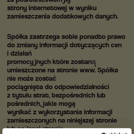
strony internetowej w wyniku
zamieszczenia dodatkowych danych.
Spółka zastrzega sobie ponadto prawo
do zmiany informacji dotyczących cen
i działań
promocyjnych które zostaną̨
umieszczone na stronie www. Spółka
nie może zostać
pociągnięta do odpowiedzialności
z tytułu strat, bezpośrednich lub
pośrednich, jakie mogą
wynikać z wykorzystania informacji
zamieszczonych na niniejszej stronie
lub na innej stronie